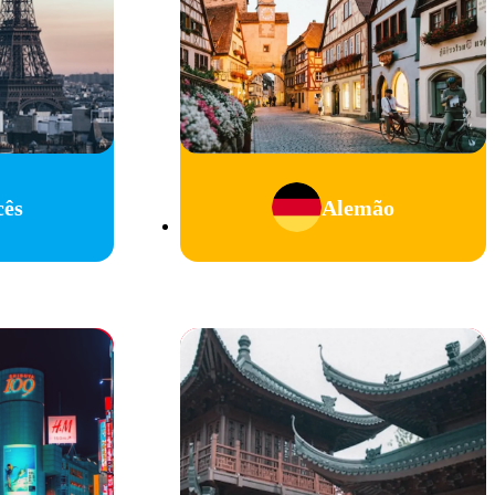
cês
Alemão