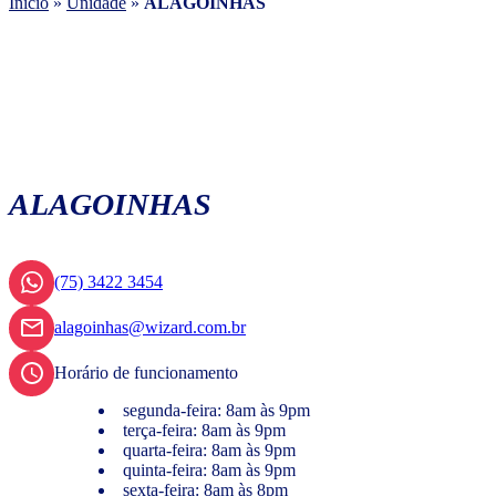
Início
»
Unidade
»
ALAGOINHAS
ALAGOINHAS
(75) 3422 3454
alagoinhas@wizard.com.br
Horário de funcionamento
segunda-feira: 8am às 9pm
terça-feira: 8am às 9pm
quarta-feira: 8am às 9pm
quinta-feira: 8am às 9pm
sexta-feira: 8am às 8pm