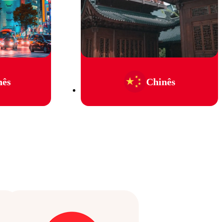
nês
Chinês