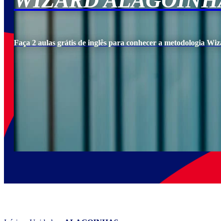
WIZARD ALAGOINH
Faça 2 aulas grátis de inglês para conhecer a metodologia Wiz