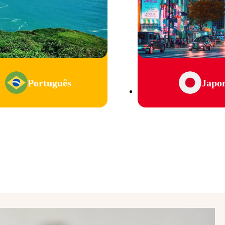
Português
Japo