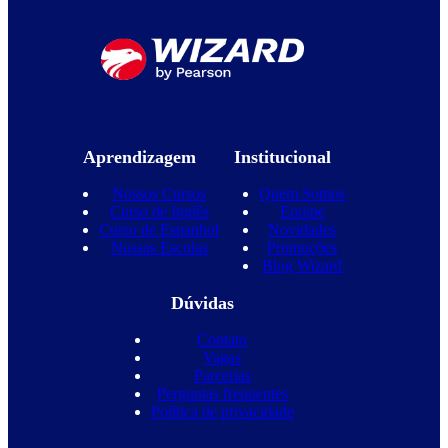
Aprendizagem
Institucional
Nossos Cursos
Quem Somos
Curso de Inglês
Equipe
Curso de Espanhol
Novidades
Nossas Escolas
Promoções
Blog Wizard
Dúvidas
Contato
Vagas
Parcerias
Perguntas frequentes
Política de privacidade