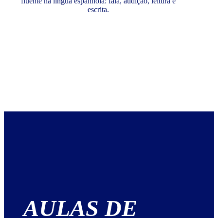
fluente na língua espanhola: fala, audição, leitura e
escrita.
AULAS DE