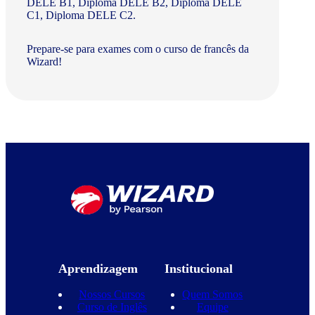
DELE B1, Diploma DELE B2, Diploma DELE
C1, Diploma DELE C2.
Prepare-se para exames com o curso de francês da
Wizard!
Aprendizagem
Institucional
Nossos Cursos
Quem Somos
Curso de Inglês
Equipe