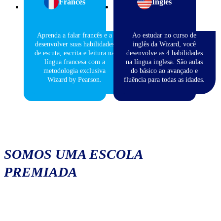
Francês
Inglês
Aprenda a falar francês e a
Ao estudar no curso de
desenvolver suas habilidades
inglês da Wizard, você
de escuta, escrita e leitura na
desenvolve as 4 habilidades
língua francesa com a
na língua inglesa. São aulas
metodologia exclusiva
do básico ao avançado e
Wizard by Pearson.
fluência para todas as idades.
SOMOS UMA ESCOLA
PREMIADA