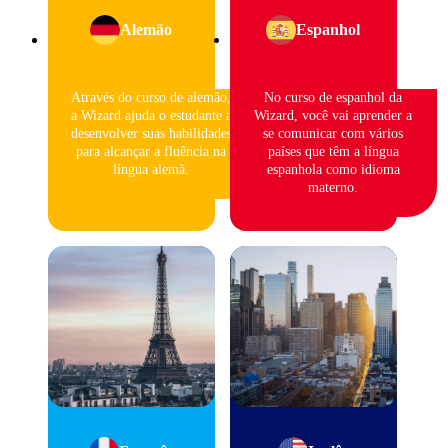
Alemão
Espanhol
Através do curso de alemão,
No curso de espanhol da
a Wizard ajuda o estudante a
Wizard, você vai aprender a
desenvolver suas habilidades
se comunicar com vários
para alcançar a fluência na
países que têm a língua
língua alemã.
espanhola como idioma
materno.