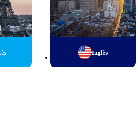
cês
Inglês