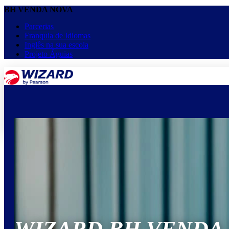
BH VENDA NOVA
Parcerias
Franquia de Idiomas
Inglês na sua escola
Projeto Águias
menu
keyboard_arrow_down
Home
Cursos