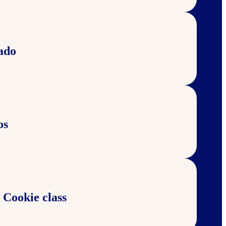
ado
os
 Cookie class