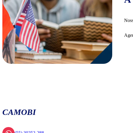
Noss
Agen
CAMOBI
(55) 30252-288