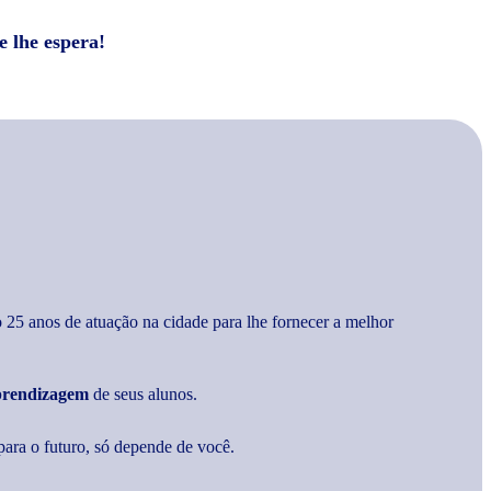
e lhe espera!
25 anos de atuação na cidade para lhe fornecer a melhor
prendizagem
de seus alunos.
ara o futuro, só depende de você.