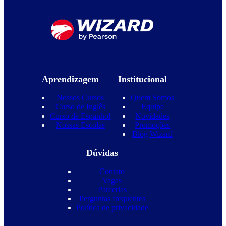
Aprendizagem
Institucional
Nossos Cursos
Quem Somos
Curso de Inglês
Equipe
Curso de Espanhol
Novidades
Nossas Escolas
Promoções
Blog Wizard
Dúvidas
Contato
Vagas
Parcerias
Perguntas frequentes
Política de privacidade