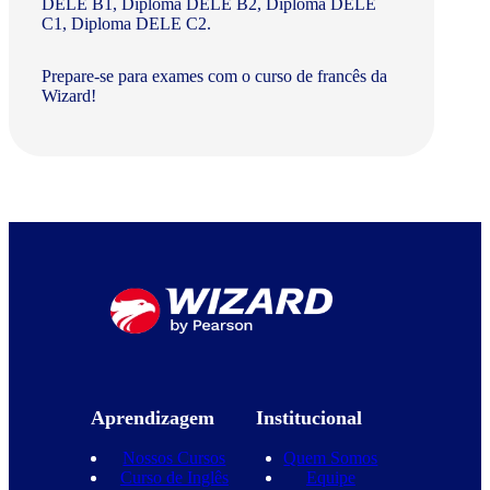
DELE B1, Diploma DELE B2, Diploma DELE
C1, Diploma DELE C2.
Prepare-se para exames com o curso de francês da
Wizard!
Aprendizagem
Institucional
Nossos Cursos
Quem Somos
Curso de Inglês
Equipe