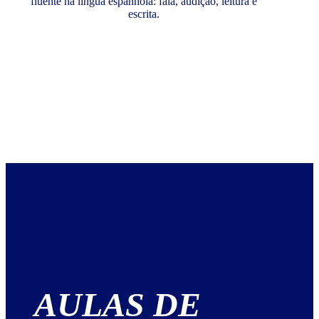
fluente na língua espanhola: fala, audição, leitura e
escrita.
AULAS DE