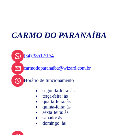
CARMO DO PARANAÍBA
(34) 3851-5154
carmodoparanaiba@wizard.com.br
Horário de funcionamento
segunda-feira: às
terça-feira: às
quarta-feira: às
quinta-feira: às
sexta-feira: às
sabado: às
domingo: às