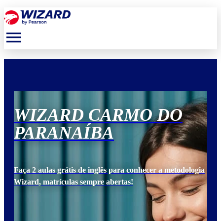
menu
WIZARD CARMO DO
W
PARANAÍBA
P
ogia
Faça 2 aulas grátis de inglês para conhecer a metodologia
Faça
Wizard, matrículas sempre abertas!
Wiz