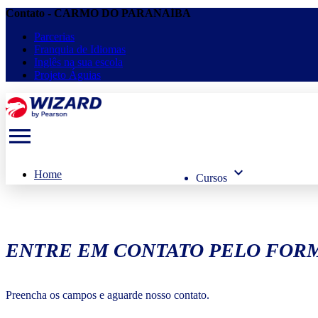
Contato - CARMO DO PARANAÍBA
Parcerias
Franquia de Idiomas
Inglês na sua escola
Projeto Águias
menu
keyboard_arrow_down
Home
Cursos
ENTRE EM CONTATO PELO FORM
Preencha os campos e aguarde nosso contato.