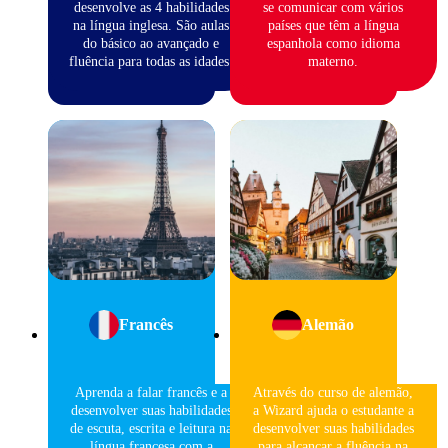
desenvolve as 4 habilidades
se comunicar com vários
na língua inglesa. São aulas
países que têm a língua
do básico ao avançado e
espanhola como idioma
fluência para todas as idades.
materno.
Francês
Alemão
Aprenda a falar francês e a
Através do curso de alemão,
desenvolver suas habilidades
a Wizard ajuda o estudante a
de escuta, escrita e leitura na
desenvolver suas habilidades
língua francesa com a
para alcançar a fluência na