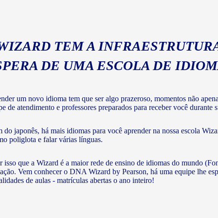
 WIZARD TEM A INFRAESTRUTURA
SPERA DE UMA ESCOLA DE IDIO
nder um novo idioma tem que ser algo prazeroso, momentos não apenas 
pe de atendimento e professores preparados para receber você durante su
 do japonês, há mais idiomas para você aprender na nossa escola Wizar
o poliglota e falar várias línguas.
r isso que a Wizard é a maior rede de ensino de idiomas do mundo (Fon
ação. Vem conhecer o DNA Wizard by Pearson, há uma equipe lhe esperan
lidades de aulas - matrículas abertas o ano inteiro!