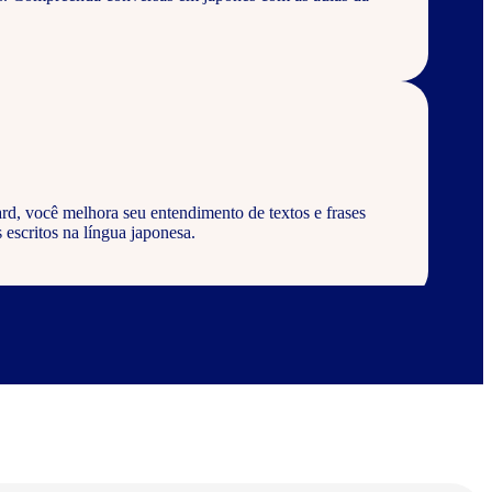
rd, você melhora seu entendimento de textos e frases
 escritos na língua japonesa.
rd, aprenda a escrever palavras, frases e textos em
abulários corretos da língua japonesa.