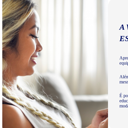
A
E
Apre
equi
Além
mesm
É po
educ
moda