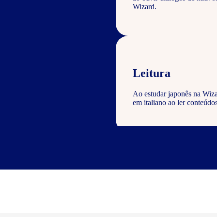
Wizard.
Leitura
Ao estudar japonês na Wiza
em italiano ao ler conteúdos
Escrita
Com o curso de japonês Wiza
geral com a gramática e voc