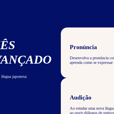
NÊS
Pronúncia
AVANÇADO
Desenvolva a pronúncia corr
aprenda como se expressar 
 língua japonesa:
Audição
Ao estudar uma nova língu
ao ouvir diálogos de nativ