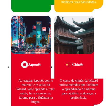
melhorar suas habilidades.
Japonês
Chinês
Ao estudar japonês com o
O curso de chinês da Wizard
material e as aulas da
utiliza métodos que facilitam
Wizard, você aprende a falar,
o aprendizado do idioma
ouvir, ler e escrever no
para ajudá-lo a alcançar a
idioma para a fluência na
proficiência.
língua.