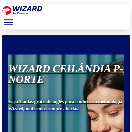
menu
P-
WIZARD CEILÂNDIA P-
W
NORTE
N
ogia
Faça 2 aulas grátis de inglês para conhecer a metodologia
Faça
Wizard, matrículas sempre abertas!
Wiz