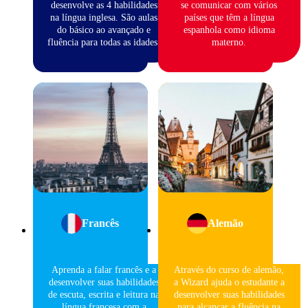
desenvolve as 4 habilidades
se comunicar com vários
na língua inglesa. São aulas
países que têm a língua
do básico ao avançado e
espanhola como idioma
fluência para todas as idades.
materno.
Francês
Alemão
Aprenda a falar francês e a
Através do curso de alemão,
desenvolver suas habilidades
a Wizard ajuda o estudante a
de escuta, escrita e leitura na
desenvolver suas habilidades
língua francesa com a
para alcançar a fluência na