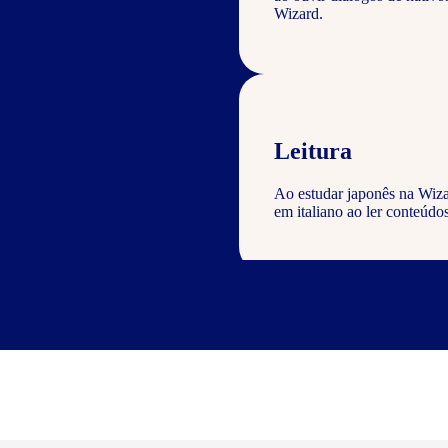
Wizard.
Leitura
Ao estudar japonês na Wiza
em italiano ao ler conteúdos
Escrita
Com o curso de japonês Wiza
geral com a gramática e voc