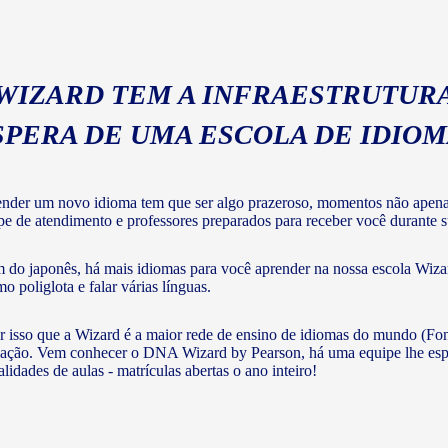
 WIZARD TEM A INFRAESTRUTURA
SPERA DE UMA ESCOLA DE IDIO
nder um novo idioma tem que ser algo prazeroso, momentos não apenas 
pe de atendimento e professores preparados para receber você durante su
 do japonês, há mais idiomas para você aprender na nossa escola Wizar
o poliglota e falar várias línguas.
r isso que a Wizard é a maior rede de ensino de idiomas do mundo (Fon
ação. Vem conhecer o DNA Wizard by Pearson, há uma equipe lhe esperan
lidades de aulas - matrículas abertas o ano inteiro!