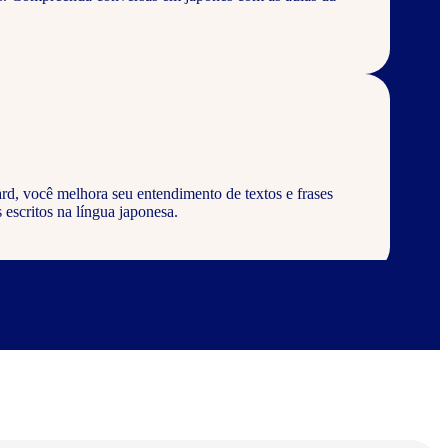
rd, você melhora seu entendimento de textos e frases
 escritos na língua japonesa.
rd, aprenda a escrever palavras, frases e textos em
abulários corretos da língua japonesa.