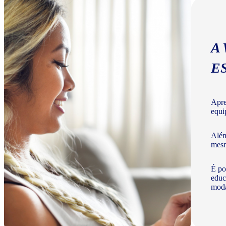
A
E
Apre
equi
Além
mesm
É po
educ
moda