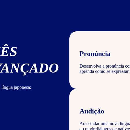
NÊS
Pronúncia
AVANÇADO
Desenvolva a pronúncia corr
aprenda como se expressar 
 língua japonesa:
Audição
Ao estudar uma nova língu
ao ouvir diálogos de nativ