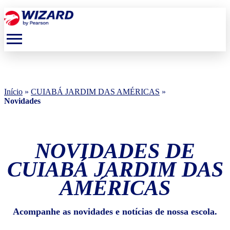
menu
Início
»
CUIABÁ JARDIM DAS AMÉRICAS
»
Novidades
NOVIDADES DE
CUIABÁ JARDIM DAS
AMÉRICAS
Acompanhe as novidades e notícias de nossa escola.