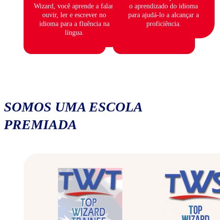
Wizard, você aprende a falar,
o aprendizado do idioma
ouvir, ler e escrever no
para ajudá-lo a alcançar a
idioma para a fluência na
proficiência.
língua.
SOMOS UMA ESCOLA
PREMIADA