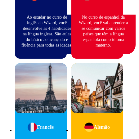
Ao estudar no curso de
No curso de espanhol da
inglês da Wizard, você
Wizard, você vai aprender a
desenvolve as 4 habilidades
se comunicar com vários
na língua inglesa. São aulas
países que têm a língua
do básico ao avançado e
espanhola como idioma
fluência para todas as idades.
materno.
Francês
Alemão