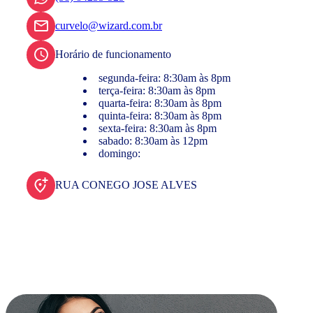
curvelo@wizard.com.br
Horário de funcionamento
segunda-feira: 8:30am às 8pm
terça-feira: 8:30am às 8pm
quarta-feira: 8:30am às 8pm
quinta-feira: 8:30am às 8pm
sexta-feira: 8:30am às 8pm
sabado: 8:30am às 12pm
domingo:
RUA CONEGO JOSE ALVES