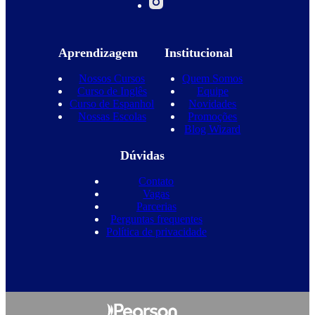
Aprendizagem
Institucional
Nossos Cursos
Quem Somos
Curso de Inglês
Equipe
Curso de Espanhol
Novidades
Nossas Escolas
Promoções
Blog Wizard
Dúvidas
Contato
Vagas
Parcerias
Perguntas frequentes
Política de privacidade