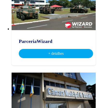
ParceriaWizard
+ detalhes