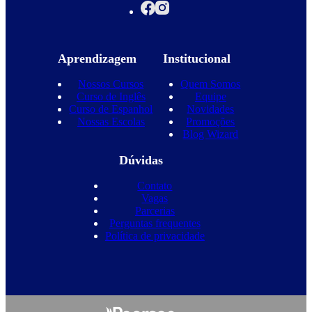
Aprendizagem
Institucional
Nossos Cursos
Quem Somos
Curso de Inglês
Equipe
Curso de Espanhol
Novidades
Nossas Escolas
Promoções
Blog Wizard
Dúvidas
Contato
Vagas
Parcerias
Perguntas frequentes
Política de privacidade