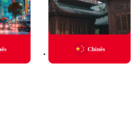
nês
Chinês