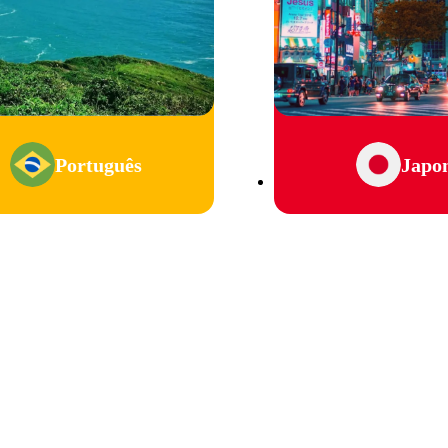
Português
Japo