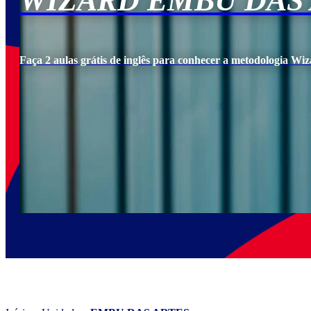
WIZARD EMBU DAS
Faça 2 aulas grátis de inglês para conhecer a metodologia Wiz