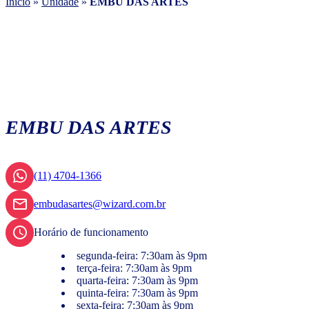
Início
»
Unidade
»
EMBU DAS ARTES
EMBU DAS ARTES
(11) 4704-1366
embudasartes@wizard.com.br
Horário de funcionamento
segunda-feira: 7:30am às 9pm
terça-feira: 7:30am às 9pm
quarta-feira: 7:30am às 9pm
quinta-feira: 7:30am às 9pm
sexta-feira: 7:30am às 9pm