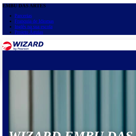
EMBU DAS ARTES
Parcerias
Franquia de Idiomas
Inglês na sua escola
Projeto Águias
menu
keyboard_arrow_down
Home
Cursos