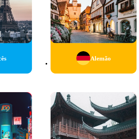
cês
Alemão