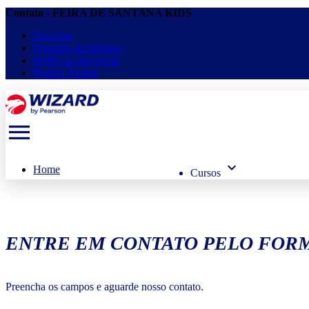
Contato - FEIRA DE SANTANA KIDS
Parcerias
Franquia de Idiomas
Inglês na sua escola
Projeto Águias
menu
keyboard_arrow_down
Home
Cursos
ENTRE EM CONTATO PELO FORM
Preencha os campos e aguarde nosso contato.