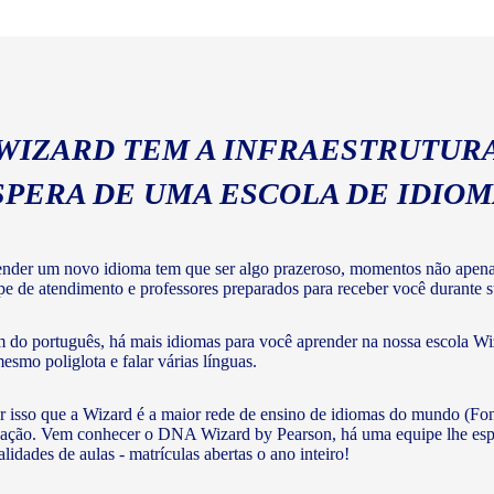
geral com a gramática e voc
 WIZARD TEM A INFRAESTRUTURA
SPERA DE UMA ESCOLA DE IDIO
nder um novo idioma tem que ser algo prazeroso, momentos não apenas 
pe de atendimento e professores preparados para receber você durante su
 do português, há mais idiomas para você aprender na nossa escola Wiz
mesmo poliglota e falar várias línguas.
r isso que a Wizard é a maior rede de ensino de idiomas do mundo (Fon
ação. Vem conhecer o DNA Wizard by Pearson, há uma equipe lhe esperan
lidades de aulas - matrículas abertas o ano inteiro!