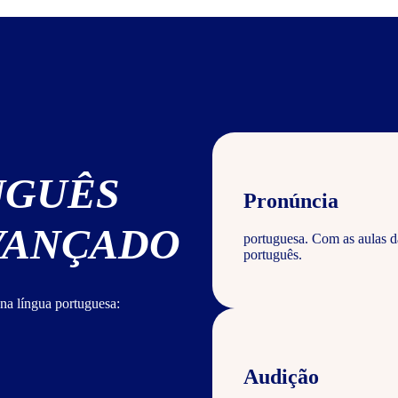
UGUÊS
Pronúncia
AVANÇADO
portuguesa. Com as aulas d
português.
na língua portuguesa:
Audição