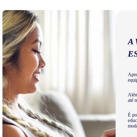
A
E
Apre
equi
Além
até 
É po
educ
moda