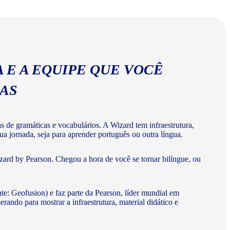
abulários corretos da língua portuguesa.
 E A EQUIPE QUE VOCÊ
MAS
de gramáticas e vocabulários. A Wizard tem infraestrutura,
a jornada, seja para aprender português ou outra língua.
ard by Pearson. Chegou a hora de você se tornar bilíngue, ou
te: Geofusion) e faz parte da Pearson, líder mundial em
do para mostrar a infraestrutura, material didático e