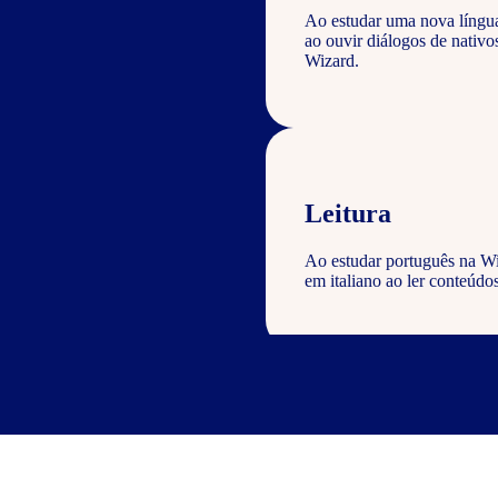
Ao estudar uma nova língu
ao ouvir diálogos de nativ
Wizard.
Leitura
Ao estudar português na Wi
em italiano ao ler conteúdos
Escrita
Com o curso de português Wi