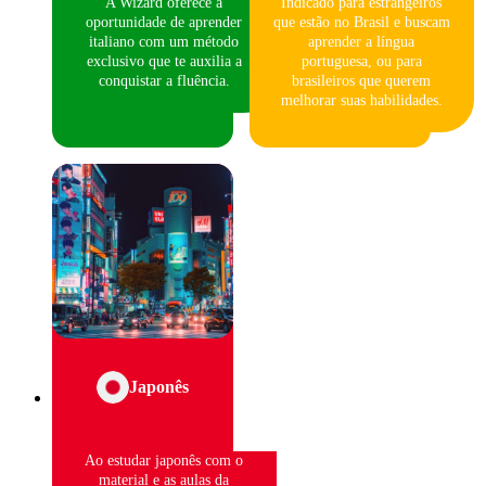
A Wizard oferece a
Indicado para estrangeiros
oportunidade de aprender
que estão no Brasil e buscam
italiano com um método
aprender a língua
exclusivo que te auxilia a
portuguesa, ou para
conquistar a fluência.
brasileiros que querem
melhorar suas habilidades.
Japonês
Ao estudar japonês com o
material e as aulas da