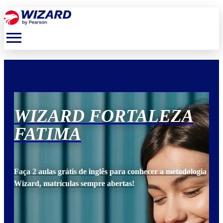
menu
WIZARD FORTALEZA
W
FATIMA
F
ogia
Faça 2 aulas grátis de inglês para conhecer a metodologia
Faça
Wizard, matrículas sempre abertas!
Wiz