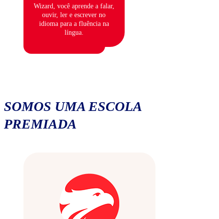
Wizard, você aprende a falar,
ouvir, ler e escrever no
idioma para a fluência na
língua.
SOMOS UMA ESCOLA
PREMIADA