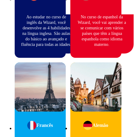
Ao estudar no curso de
No curso de espanhol da
inglês da Wizard, você
Wizard, você vai aprender a
desenvolve as 4 habilidades
se comunicar com vários
na língua inglesa. São aulas
países que têm a língua
do básico ao avançado e
espanhola como idioma
fluência para todas as idades.
materno.
Francês
Alemão