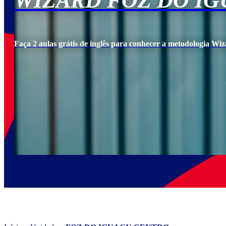
WIZARD FOZ DO I
Faça 2 aulas grátis de inglês para conhecer a metodologia Wiz