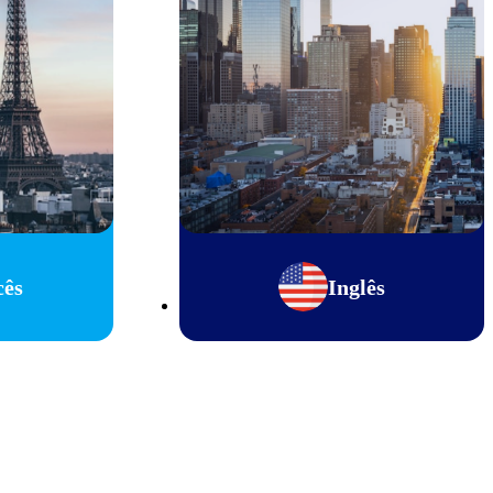
cês
Inglês