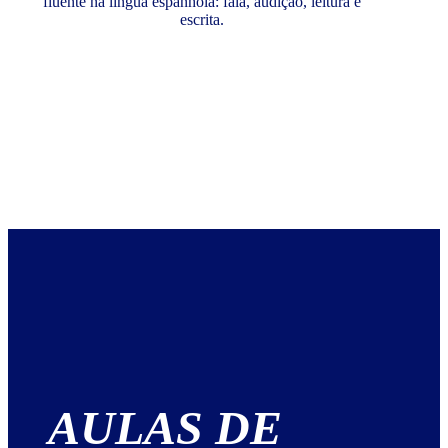
fluente na língua espanhola: fala, audição, leitura e
escrita.
AULAS DE