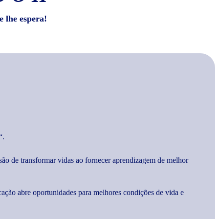
e lhe espera!
“.
são de transformar vidas ao fornecer aprendizagem de melhor
cação abre oportunidades para melhores condições de vida e