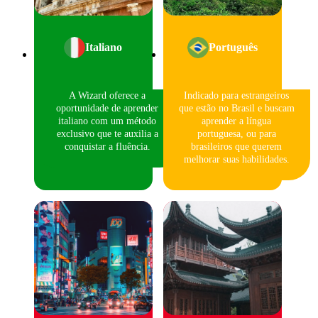
Italiano
Português
A Wizard oferece a
Indicado para estrangeiros
oportunidade de aprender
que estão no Brasil e buscam
italiano com um método
aprender a língua
exclusivo que te auxilia a
portuguesa, ou para
conquistar a fluência.
brasileiros que querem
melhorar suas habilidades.