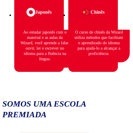
Japonês
Chinês
Ao estudar japonês com o
O curso de chinês da Wizard
material e as aulas da
utiliza métodos que facilitam
Wizard, você aprende a falar,
o aprendizado do idioma
ouvir, ler e escrever no
para ajudá-lo a alcançar a
idioma para a fluência na
proficiência.
língua.
SOMOS UMA ESCOLA
PREMIADA