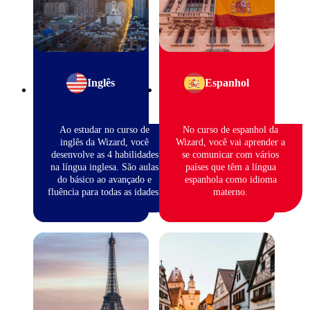
Inglês
Espanhol
Ao estudar no curso de
No curso de espanhol da
inglês da Wizard, você
Wizard, você vai aprender a
desenvolve as 4 habilidades
se comunicar com vários
na língua inglesa. São aulas
países que têm a língua
do básico ao avançado e
espanhola como idioma
fluência para todas as idades.
materno.