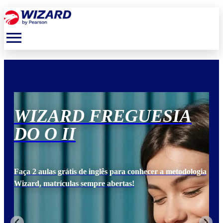
menu
WIZARD FREGUESIA
DO O II
Faça 2 aulas grátis de inglês para conhecer a metodologia
Wizard, matrículas sempre abertas!