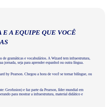
abulários corretos da língua espanhola.
 E A EQUIPE QUE VOCÊ
MAS
de gramáticas e vocabulários. A Wizard tem infraestrutura,
a jornada, seja para aprender espanhol ou outra língua.
rd by Pearson. Chegou a hora de você se tornar bilíngue, ou
te: Geofusion) e faz parte da Pearson, líder mundial em
do para mostrar a infraestrutura, material didático e