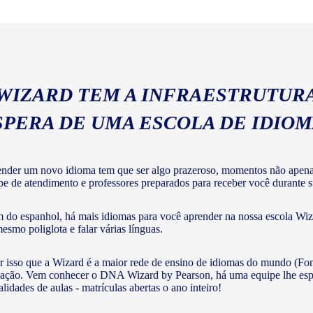
geral com a gramática e voc
 WIZARD TEM A INFRAESTRUTURA
SPERA DE UMA ESCOLA DE IDIO
nder um novo idioma tem que ser algo prazeroso, momentos não apenas 
pe de atendimento e professores preparados para receber você durante su
 do espanhol, há mais idiomas para você aprender na nossa escola Wiza
mesmo poliglota e falar várias línguas.
r isso que a Wizard é a maior rede de ensino de idiomas do mundo (Fon
ação. Vem conhecer o DNA Wizard by Pearson, há uma equipe lhe esperan
lidades de aulas - matrículas abertas o ano inteiro!