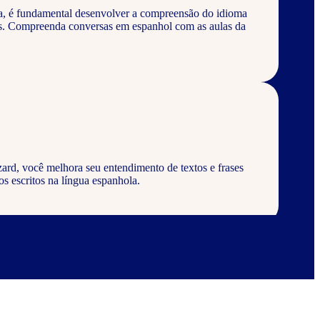
a, é fundamental desenvolver a compreensão do idioma
os. Compreenda conversas em espanhol com as aulas da
ard, você melhora seu entendimento de textos e frases
s escritos na língua espanhola.
ard, aprenda a escrever palavras, frases e textos em