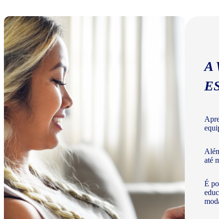
A
E
Apre
equi
Além
até 
É po
educ
moda