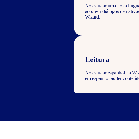
Ao estudar uma nova língu
ao ouvir diálogos de nativ
Wizard.
Leitura
Ao estudar espanhol na Wiz
em espanhol ao ler conteúdo
Escrita
Com o curso de espanhol Wiz