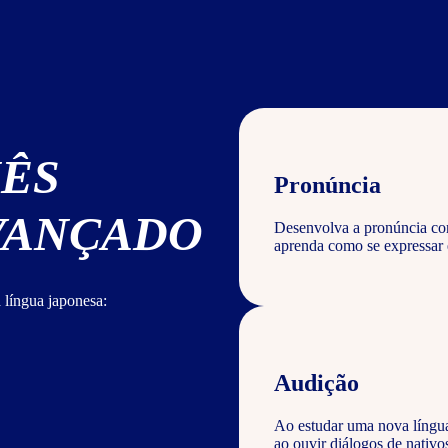
NÊS
Pronúncia
AVANÇADO
Desenvolva a pronúncia corr
aprenda como se expressar 
 língua japonesa:
Audição
Ao estudar uma nova língu
ao ouvir diálogos de nativ