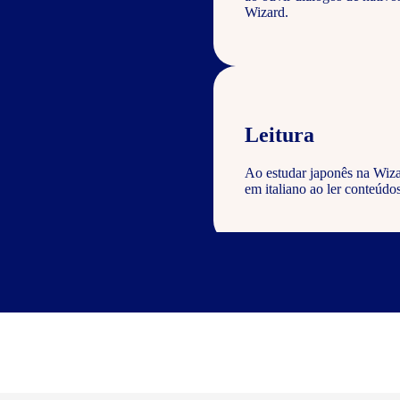
Wizard.
Leitura
Ao estudar japonês na Wiza
em italiano ao ler conteúdos
Escrita
Com o curso de japonês Wiza
geral com a gramática e voc