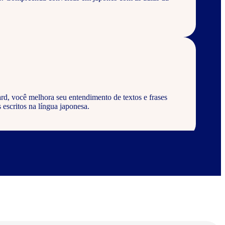
rd, você melhora seu entendimento de textos e frases
 escritos na língua japonesa.
rd, aprenda a escrever palavras, frases e textos em
abulários corretos da língua japonesa.