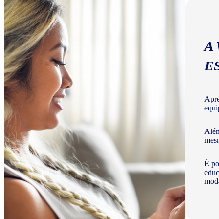
A
E
Apre
equi
Além
mesm
É po
educ
moda