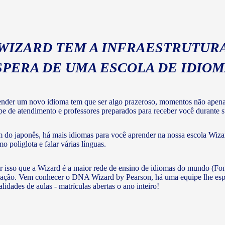
 WIZARD TEM A INFRAESTRUTURA
SPERA DE UMA ESCOLA DE IDIO
nder um novo idioma tem que ser algo prazeroso, momentos não apenas 
pe de atendimento e professores preparados para receber você durante su
 do japonês, há mais idiomas para você aprender na nossa escola Wizar
o poliglota e falar várias línguas.
r isso que a Wizard é a maior rede de ensino de idiomas do mundo (Fon
ação. Vem conhecer o DNA Wizard by Pearson, há uma equipe lhe esperan
lidades de aulas - matrículas abertas o ano inteiro!