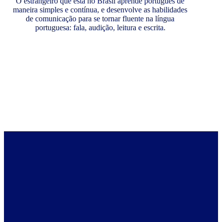
O estrangeiro que está no Brasil aprende português de
maneira simples e contínua, e desenvolve as habilidades
de comunicação para se tornar fluente na língua
portuguesa: fala, audição, leitura e escrita.