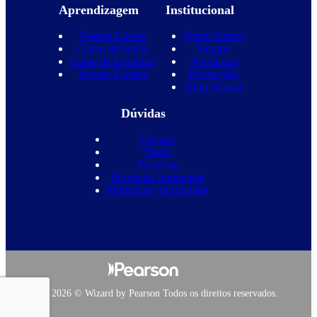
Aprendizagem
Institucional
Nossos Cursos
Quem Somos
Curso de Inglês
Equipe
Curso de Espanhol
Novidades
Nossas Escolas
Promoções
Blog Wizard
Dúvidas
Contato
Vagas
Parcerias
Perguntas frequentes
Política de privacidade
Copyright 2026 © Wizard by Pearson Todos os direitos reservados.