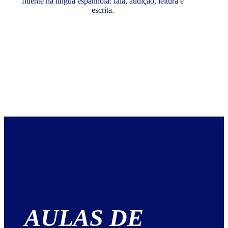
fluente na língua espanhola: fala, audição, leitura e
escrita.
AULAS DE