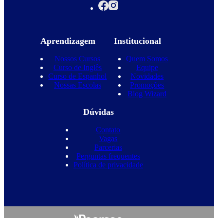
Aprendizagem
Institucional
Nossos Cursos
Quem Somos
Curso de Inglês
Equipe
Curso de Espanhol
Novidades
Nossas Escolas
Promoções
Blog Wizard
Dúvidas
Contato
Vagas
Parcerias
Perguntas frequentes
Política de privacidade