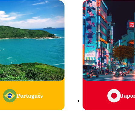
Português
Japo