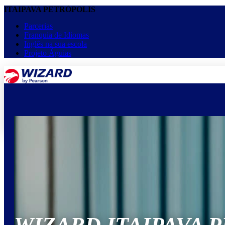
ITAIPAVA PETRÓPOLIS
Parcerias
Franquia de Idiomas
Inglês na sua escola
Projeto Águias
menu
keyboard_arrow_down
Home
Cursos