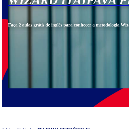
WIZARD ITAIPAVA 
Faça 2 aulas grátis de inglês para conhecer a metodologia Wiz