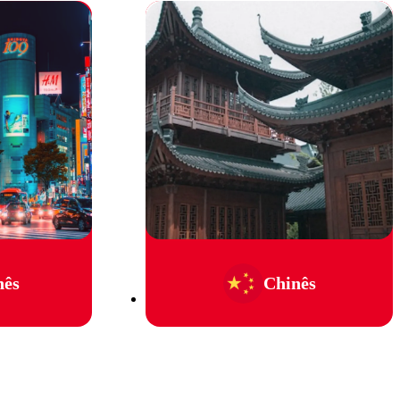
nês
Chinês