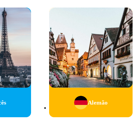
cês
Alemão