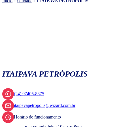
Início
»
Unidade
»
ITAIPAVA PETRÓPOLIS
ITAIPAVA PETRÓPOLIS
(24) 97405-8375
itaipavapetropolis@wizard.com.br
Horário de funcionamento
segunda-feira: 10am às 8pm