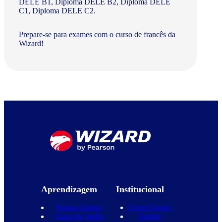
DELE B1, Diploma DELE B2, Diploma DELE
C1, Diploma DELE C2.
Prepare-se para exames com o curso de francês da
Wizard!
Aprendizagem
Institucional
Nossos Cursos
Quem Somos
Curso de Inglês
Equipe