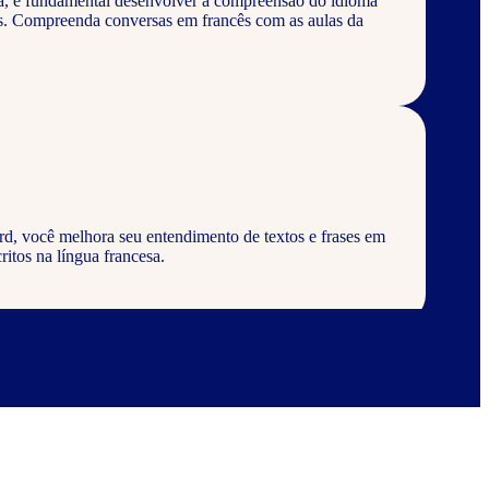
a, é fundamental desenvolver a compreensão do idioma
os. Compreenda conversas em francês com as aulas da
rd, você melhora seu entendimento de textos e frases em
ritos na língua francesa.
rd, aprenda a escrever palavras, frases e textos em
abulários corretos da língua francesa.