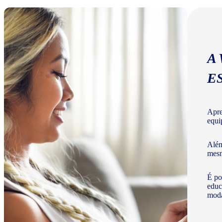
A
E
Apre
equi
Além
mesm
É po
educ
moda