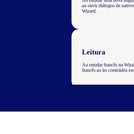
Ao estudar uma nova língu
ao ouvir diálogos de nativ
Wizard.
Leitura
Ao estudar francês na Wiza
francês ao ler conteúdos esc
Escrita
Com o curso de francês Wiza
geral com a gramática e voc