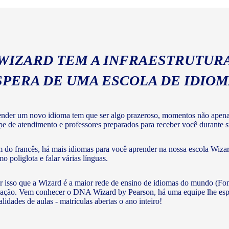
 WIZARD TEM A INFRAESTRUTURA
SPERA DE UMA ESCOLA DE IDIO
nder um novo idioma tem que ser algo prazeroso, momentos não apenas 
pe de atendimento e professores preparados para receber você durante su
 do francês, há mais idiomas para você aprender na nossa escola Wizar
o poliglota e falar várias línguas.
r isso que a Wizard é a maior rede de ensino de idiomas do mundo (Fon
ação. Vem conhecer o DNA Wizard by Pearson, há uma equipe lhe esperan
lidades de aulas - matrículas abertas o ano inteiro!