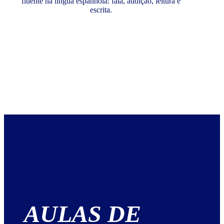
fluente na língua espanhola: fala, audição, leitura e
escrita.
AULAS DE