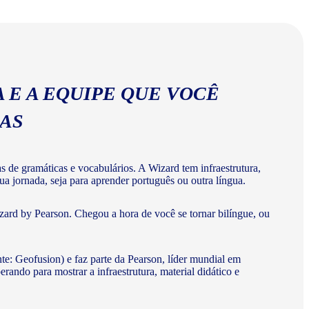
abulários corretos da língua portuguesa.
 E A EQUIPE QUE VOCÊ
MAS
de gramáticas e vocabulários. A Wizard tem infraestrutura,
a jornada, seja para aprender português ou outra língua.
ard by Pearson. Chegou a hora de você se tornar bilíngue, ou
te: Geofusion) e faz parte da Pearson, líder mundial em
do para mostrar a infraestrutura, material didático e