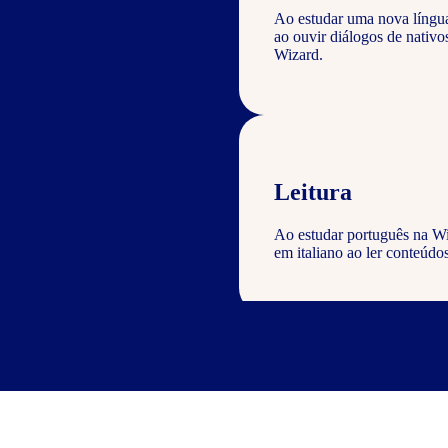
Ao estudar uma nova língu
ao ouvir diálogos de nativ
Wizard.
Leitura
Ao estudar português na Wi
em italiano ao ler conteúdos
Escrita
Com o curso de português Wi