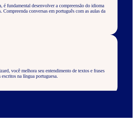
a, é fundamental desenvolver a compreensão do idioma
os. Compreenda conversas em português com as aulas da
zard, você melhora seu entendimento de textos e frases
 escritos na língua portuguesa.
zard, aprenda a escrever palavras, frases e textos em