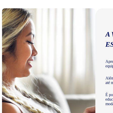
A
E
Apre
equi
Além
até 
É po
educ
moda