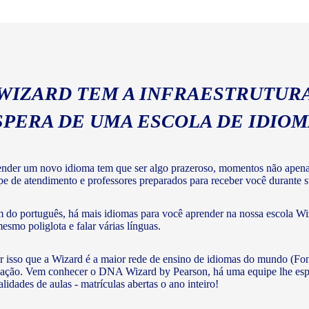
geral com a gramática e voc
 WIZARD TEM A INFRAESTRUTURA
SPERA DE UMA ESCOLA DE IDIO
nder um novo idioma tem que ser algo prazeroso, momentos não apenas 
pe de atendimento e professores preparados para receber você durante su
 do português, há mais idiomas para você aprender na nossa escola Wiz
mesmo poliglota e falar várias línguas.
r isso que a Wizard é a maior rede de ensino de idiomas do mundo (Fon
ação. Vem conhecer o DNA Wizard by Pearson, há uma equipe lhe esperan
lidades de aulas - matrículas abertas o ano inteiro!