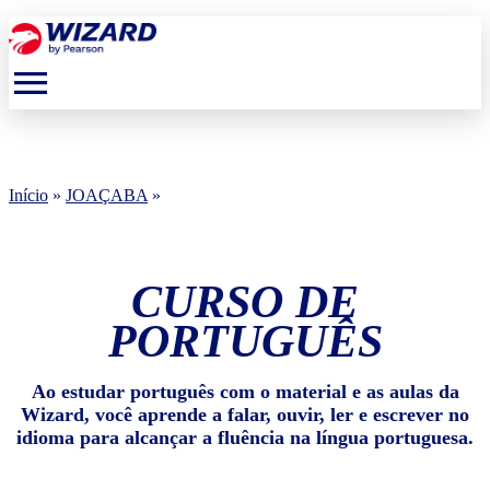
menu
Início
»
JOAÇABA
»
CURSO DE
PORTUGUÊS
Ao estudar português com o material e as aulas da
Wizard, você aprende a falar, ouvir, ler e escrever no
idioma para alcançar a fluência na língua portuguesa.