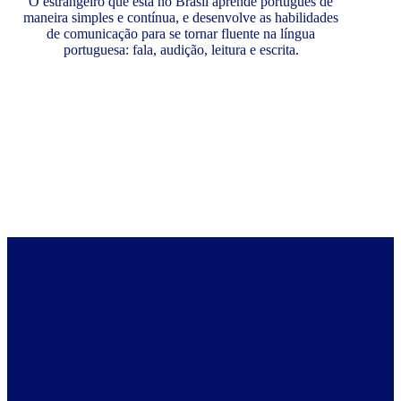
O estrangeiro que está no Brasil aprende português de
maneira simples e contínua, e desenvolve as habilidades
de comunicação para se tornar fluente na língua
portuguesa: fala, audição, leitura e escrita.