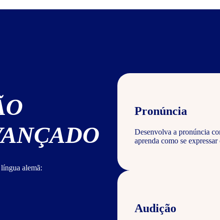
ÃO
Pronúncia
AVANÇADO
Desenvolva a pronúncia cor
aprenda como se expressar
 língua alemã:
Audição