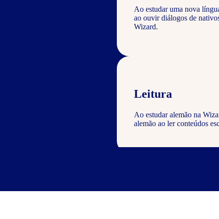
Ao estudar uma nova língu
ao ouvir diálogos de nativ
Wizard.
Leitura
Ao estudar alemão na Wizar
alemão ao ler conteúdos esc
Escrita
Com o curso de alemão Wiza