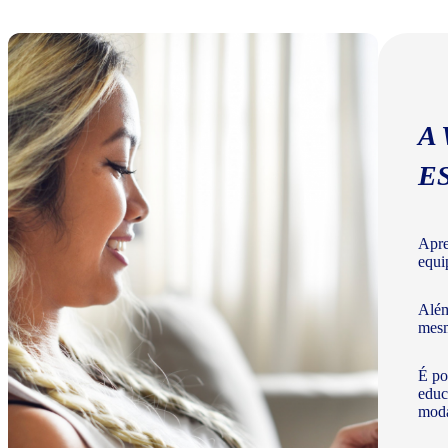
A
E
Apre
equi
Além
mesm
É po
educ
moda