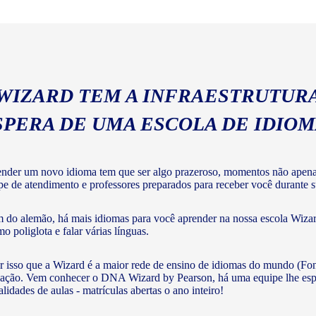
geral com a gramática e voc
 WIZARD TEM A INFRAESTRUTURA
SPERA DE UMA ESCOLA DE IDIO
nder um novo idioma tem que ser algo prazeroso, momentos não apenas 
pe de atendimento e professores preparados para receber você durante s
 do alemão, há mais idiomas para você aprender na nossa escola Wizard
o poliglota e falar várias línguas.
r isso que a Wizard é a maior rede de ensino de idiomas do mundo (Fon
ação. Vem conhecer o DNA Wizard by Pearson, há uma equipe lhe esperan
lidades de aulas - matrículas abertas o ano inteiro!