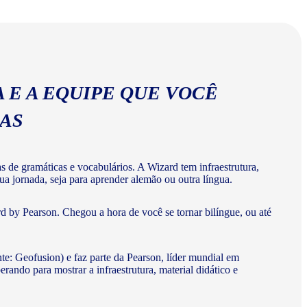
abulários corretos da língua alemã.
 E A EQUIPE QUE VOCÊ
MAS
de gramáticas e vocabulários. A Wizard tem infraestrutura,
ua jornada, seja para aprender alemão ou outra língua.
 by Pearson. Chegou a hora de você se tornar bilíngue, ou até
te: Geofusion) e faz parte da Pearson, líder mundial em
do para mostrar a infraestrutura, material didático e