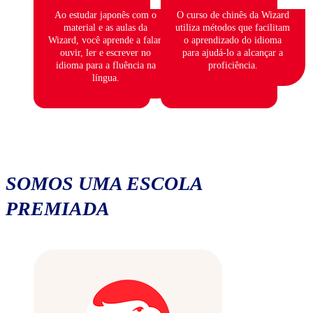
Ao estudar japonês com o
O curso de chinês da Wizard
material e as aulas da
utiliza métodos que facilitam
Wizard, você aprende a falar,
o aprendizado do idioma
ouvir, ler e escrever no
para ajudá-lo a alcançar a
idioma para a fluência na
proficiência.
língua.
SOMOS UMA ESCOLA
PREMIADA