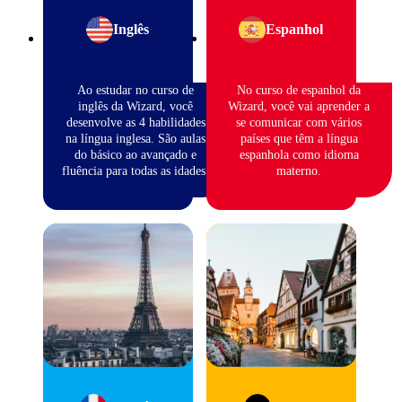
Inglês
Espanhol
Ao estudar no curso de
No curso de espanhol da
inglês da Wizard, você
Wizard, você vai aprender a
desenvolve as 4 habilidades
se comunicar com vários
na língua inglesa. São aulas
países que têm a língua
do básico ao avançado e
espanhola como idioma
fluência para todas as idades.
materno.