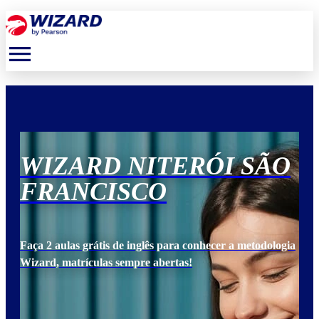
menu
O
WIZARD NITERÓI SÃO
W
FRANCISCO
F
ogia
Faça 2 aulas grátis de inglês para conhecer a metodologia
Faça
Wizard, matrículas sempre abertas!
Wiz