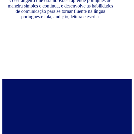
O estrangeiro que está no Brasil aprende português de
maneira simples e contínua, e desenvolve as habilidades
de comunicação para se tornar fluente na língua
portuguesa: fala, audição, leitura e escrita.