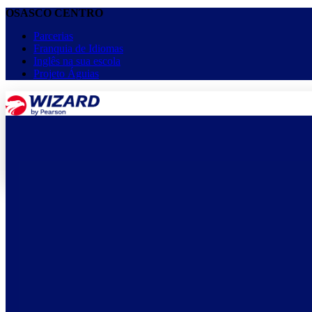
OSASCO CENTRO
Parcerias
Franquia de Idiomas
Inglês na sua escola
Projeto Águias
menu
keyboard_arrow_down
Home
Cursos