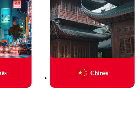
nês
Chinês