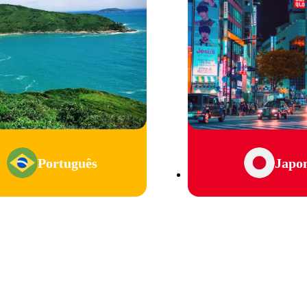
Português
Japo