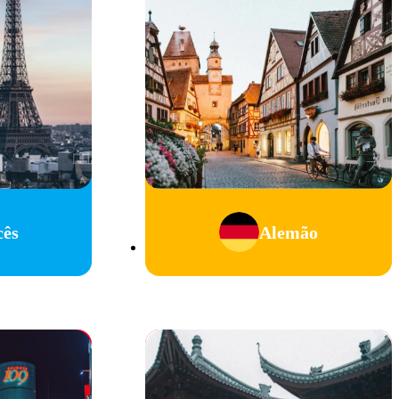
cês
Alemão