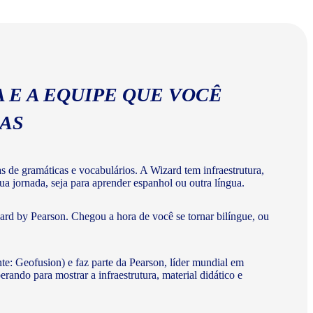
abulários corretos da língua espanhola.
 E A EQUIPE QUE VOCÊ
MAS
de gramáticas e vocabulários. A Wizard tem infraestrutura,
a jornada, seja para aprender espanhol ou outra língua.
rd by Pearson. Chegou a hora de você se tornar bilíngue, ou
te: Geofusion) e faz parte da Pearson, líder mundial em
do para mostrar a infraestrutura, material didático e