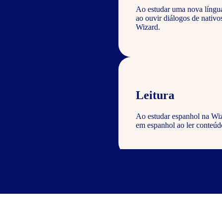
Ao estudar uma nova língu
ao ouvir diálogos de nativ
Wizard.
Leitura
Ao estudar espanhol na Wiz
em espanhol ao ler conteúdo
Escrita
Com o curso de espanhol Wiz