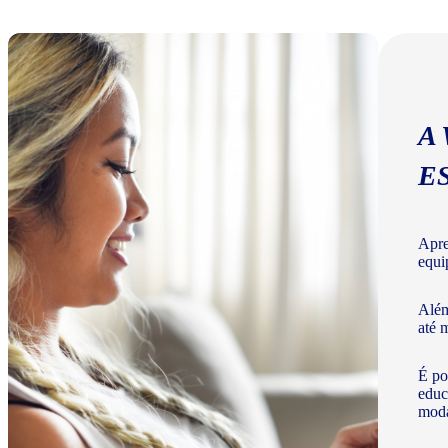
A
E
Apre
equi
Além
até 
É po
educ
moda