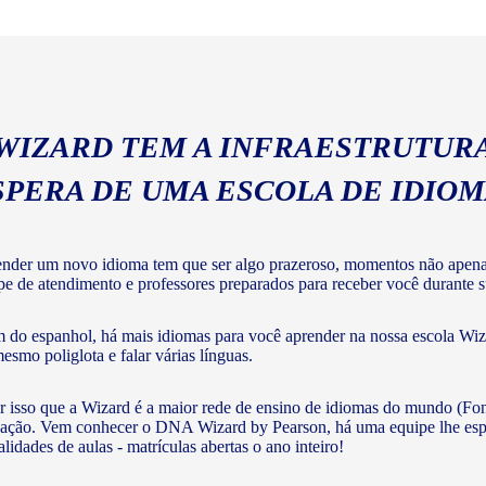
geral com a gramática e voc
 WIZARD TEM A INFRAESTRUTURA
SPERA DE UMA ESCOLA DE IDIO
nder um novo idioma tem que ser algo prazeroso, momentos não apenas 
pe de atendimento e professores preparados para receber você durante su
 do espanhol, há mais idiomas para você aprender na nossa escola Wiza
mesmo poliglota e falar várias línguas.
r isso que a Wizard é a maior rede de ensino de idiomas do mundo (Fon
ação. Vem conhecer o DNA Wizard by Pearson, há uma equipe lhe esperan
lidades de aulas - matrículas abertas o ano inteiro!