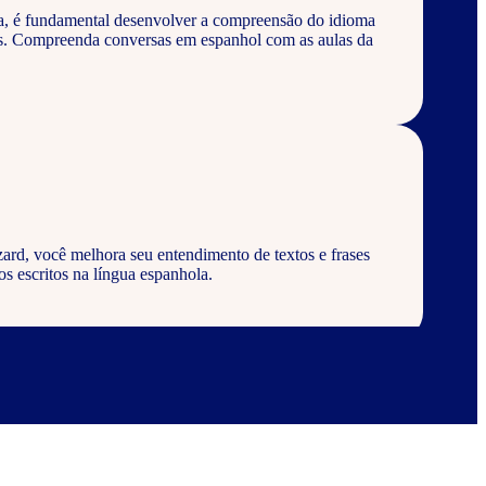
a, é fundamental desenvolver a compreensão do idioma
os. Compreenda conversas em espanhol com as aulas da
ard, você melhora seu entendimento de textos e frases
s escritos na língua espanhola.
ard, aprenda a escrever palavras, frases e textos em