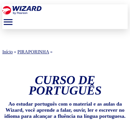
menu
Início
»
PIRAPORINHA
»
CURSO DE
PORTUGUÊS
Ao estudar português com o material e as aulas da
Wizard, você aprende a falar, ouvir, ler e escrever no
idioma para alcançar a fluência na língua portuguesa.