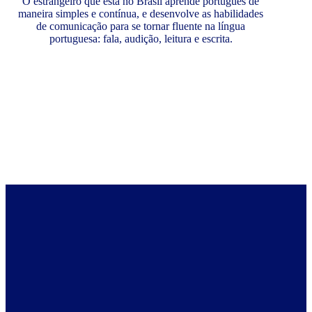
O estrangeiro que está no Brasil aprende português de
maneira simples e contínua, e desenvolve as habilidades
de comunicação para se tornar fluente na língua
portuguesa: fala, audição, leitura e escrita.