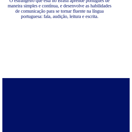
O estrangeiro que está no Brasil aprende português de
maneira simples e contínua, e desenvolve as habilidades
de comunicação para se tornar fluente na língua
portuguesa: fala, audição, leitura e escrita.