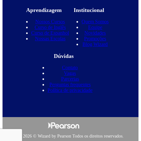
Aprendizagem
Institucional
Nossos Cursos
Quem Somos
Curso de Inglês
Equipe
Curso de Espanhol
Novidades
Nossas Escolas
Promoções
Blog Wizard
Dúvidas
Contato
Vagas
Parcerias
Perguntas frequentes
Política de privacidade
Copyright 2026 © Wizard by Pearson Todos os direitos reservados.