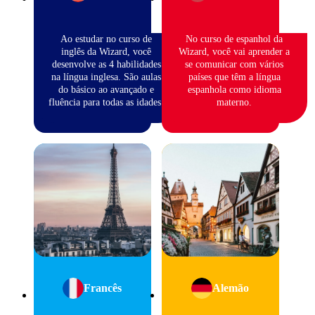
Ao estudar no curso de
No curso de espanhol da
inglês da Wizard, você
Wizard, você vai aprender a
desenvolve as 4 habilidades
se comunicar com vários
na língua inglesa. São aulas
países que têm a língua
do básico ao avançado e
espanhola como idioma
fluência para todas as idades.
materno.
Francês
Alemão