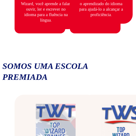
Wizard, você aprende a falar,
o aprendizado do idioma
ouvir, ler e escrever no
para ajudá-lo a alcançar a
idioma para a fluência na
proficiência.
língua.
SOMOS UMA ESCOLA
PREMIADA