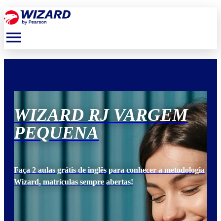
menu
WIZARD RJ VARGEM
W
PEQUENA
P
ogia
Faça 2 aulas grátis de inglês para conhecer a metodologia
Faça
Wizard, matrículas sempre abertas!
Wiz