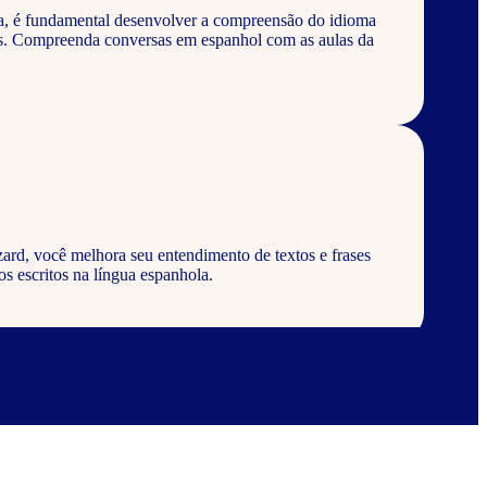
a, é fundamental desenvolver a compreensão do idioma
os. Compreenda conversas em espanhol com as aulas da
ard, você melhora seu entendimento de textos e frases
s escritos na língua espanhola.
ard, aprenda a escrever palavras, frases e textos em