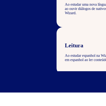
Ao estudar uma nova língu
ao ouvir diálogos de nativ
Wizard.
Leitura
Ao estudar espanhol na Wiz
em espanhol ao ler conteúdo
Escrita
Com o curso de espanhol Wiz