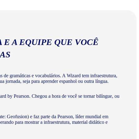
abulários corretos da língua espanhola.
 E A EQUIPE QUE VOCÊ
MAS
de gramáticas e vocabulários. A Wizard tem infraestrutura,
a jornada, seja para aprender espanhol ou outra língua.
rd by Pearson. Chegou a hora de você se tornar bilíngue, ou
te: Geofusion) e faz parte da Pearson, líder mundial em
do para mostrar a infraestrutura, material didático e