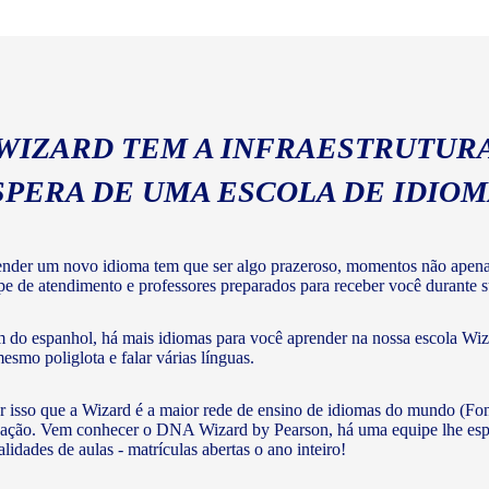
geral com a gramática e voc
 WIZARD TEM A INFRAESTRUTURA
SPERA DE UMA ESCOLA DE IDIO
nder um novo idioma tem que ser algo prazeroso, momentos não apenas 
pe de atendimento e professores preparados para receber você durante su
 do espanhol, há mais idiomas para você aprender na nossa escola Wiza
mesmo poliglota e falar várias línguas.
r isso que a Wizard é a maior rede de ensino de idiomas do mundo (Fon
ação. Vem conhecer o DNA Wizard by Pearson, há uma equipe lhe esperan
lidades de aulas - matrículas abertas o ano inteiro!