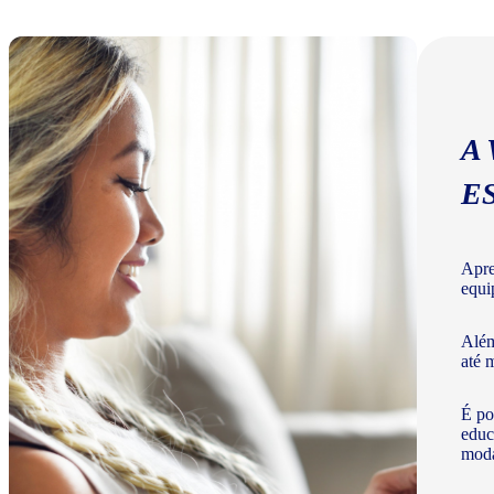
A
E
Apre
equi
Além
até 
É po
educ
moda