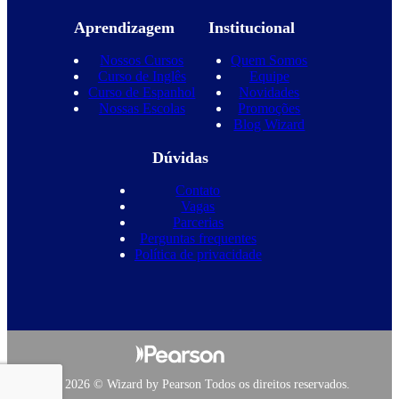
Aprendizagem
Institucional
Nossos Cursos
Quem Somos
Curso de Inglês
Equipe
Curso de Espanhol
Novidades
Nossas Escolas
Promoções
Blog Wizard
Dúvidas
Contato
Vagas
Parcerias
Perguntas frequentes
Política de privacidade
Copyright 2026 © Wizard by Pearson Todos os direitos reservados.